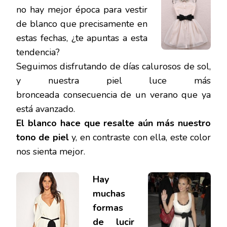
LAZO
no hay mejor época para vestir
NEGRO:
de blanco que precisamente en
IDEAS
DE
estas fechas, ¿te apuntas a esta
MODA
tendencia?
Seguimos disfrutando de días calurosos de sol,
y nuestra piel luce más
bronceada consecuencia de un verano que ya
está avanzado.
El blanco hace que resalte aún más nuestro
tono de piel
y, en contraste con ella, este color
nos sienta mejor.
Hay
muchas
formas
de lucir