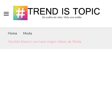
# Trend Is Topic
"Un estilo de vida. Vida con estilo." Blog de
Home
Moda
tendencias, tips y trucos de moda, belleza y
hairstyle.
Vestido blanco con lazo negro: Ideas de Moda