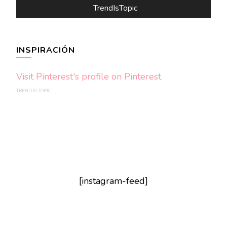
TrendIsTopic
INSPIRACIÓN
Visit Pinterest's profile on Pinterest.
TREND IS TOPIC
[instagram-feed]