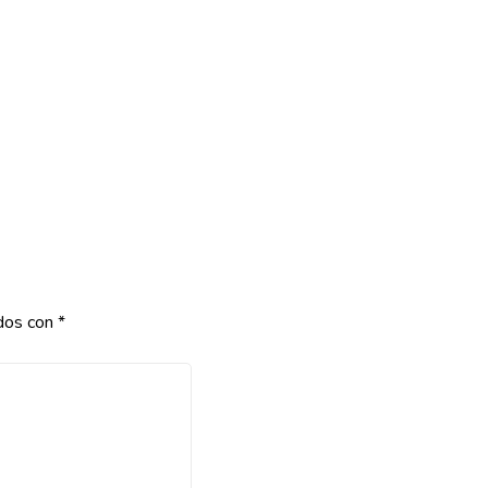
ados con
*