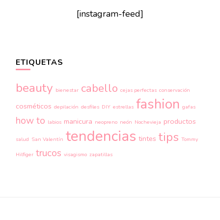
[instagram-feed]
ETIQUETAS
beauty
cabello
bienestar
cejas perfectas
conservación
fashion
cosméticos
depilación
desfiles
DIY
estrellas
gafas
how to
manicura
productos
labios
neopreno
neón
Nochevieja
tendencias
tips
tintes
salud
San Valentín
Tommy
trucos
Hilfiger
visagismo
zapatillas