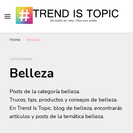
# Trend Is Topic
"Un estilo de vida. Vida con estilo." Blog de
Home
Belleza
tendencias, tips y trucos de moda, belleza y
hairstyle.
CATEGORÍA
Belleza
Posts de la categoría belleza.
Trucos, tips, productos y consejos de belleza.
En Trend Is Topic, blog de belleza, encontrarás
artículos y posts de la temática belleza.