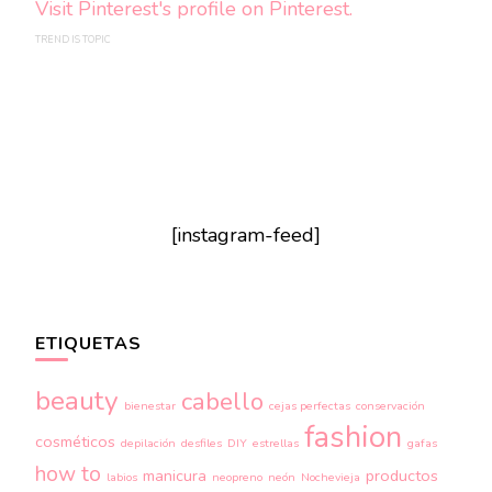
Visit Pinterest's profile on Pinterest.
TREND IS TOPIC
[instagram-feed]
ETIQUETAS
beauty
cabello
bienestar
cejas perfectas
conservación
fashion
cosméticos
depilación
desfiles
DIY
estrellas
gafas
how to
manicura
productos
labios
neopreno
neón
Nochevieja