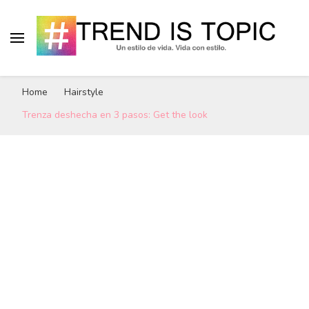
# Trend Is Topic
"Un estilo de vida. Vida con estilo." Blog de
Home
Hairstyle
tendencias, tips y trucos de moda, belleza y
hairstyle.
Trenza deshecha en 3 pasos: Get the look