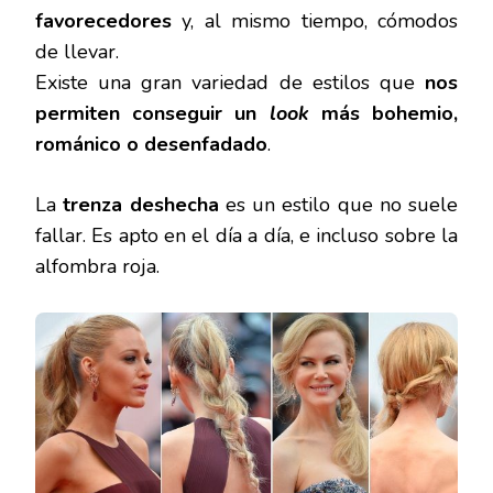
3
favorecedores
y, al mismo tiempo, cómodos
PASOS:
de llevar.
GET
THE
Existe una gran variedad de estilos que
nos
LOOK
permiten conseguir un
look
más bohemio,
románico o desenfadado
.
La
trenza deshecha
es un estilo que no suele
fallar. Es apto en el día a día, e incluso sobre la
alfombra roja.