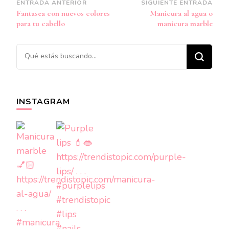
Navegación
ENTRADA ANTERIOR
SIGUIENTE ENTRADA
Fantasea con nuevos colores
Manicura al agua o
de
para tu cabello
manicura marble
entradas
¿Buscas
algo?
INSTAGRAM